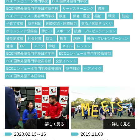
ECCコンピュータ専門学校
ECC国際外語専門学校
ECC国際外語専門学校日本語学科
サービスラーニング
講座
ECCアーティスト美容専門学校
献血
保健・医療
福祉
環境
防犯
子育て支援
語学対応
国際交流・国際協力
交流／居場所づくり
ボランティア登録会
障がい
スポーツ
読書・プレゼンテーション
被災地支援
社会起業
防災
教育
講座
映画・プレゼンテーション
健康
PR
メイク
学校
ネイル
レッスン
ECC国際外語専門学校日本学科
ECCコンピュータ専門学校高等部
ECC国際外語専門学校高等部
交流イベント
ECCコンピュータ専門学校高等課程
語学対応
ヘアメイク
ECC国際外語日本語学科
→詳しく見る
→詳しく見る
2020.02.13～16
2019.11.09