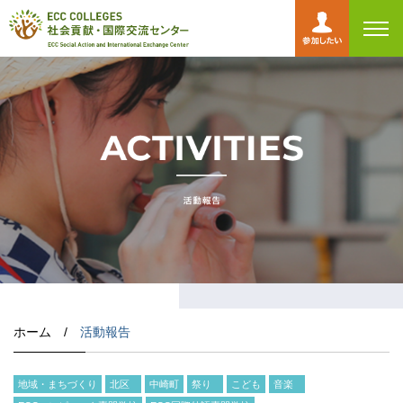
toggl
navig
ホーム /
活動報告
地域・まちづくり
北区
中崎町
祭り
こども
音楽