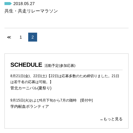
2018.05.27
共生・共走リレーマラソン
≪
1
2
SCHEDULE
活動予定(参加応募)
8月21日(金)、22日(土)【22日は応募多数のため締切りました。21日
は若干名の応募は可能。】
菅北カーニバル(夏祭り)
9月15日(火)および6月下旬から7月の随時 [受付中]
学内献血ボランティア
→もっと見る