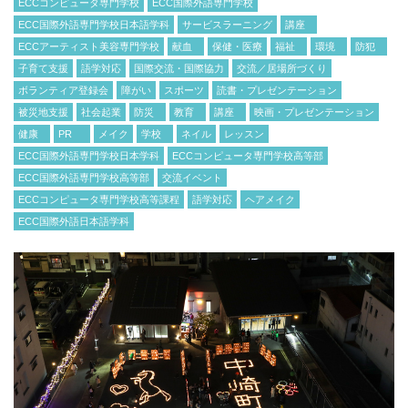
ECCコンピュータ専門学校
ECC国際外語専門学校
ECC国際外語専門学校日本語学科
サービスラーニング
講座
ECCアーティスト美容専門学校
献血
保健・医療
福祉
環境
防犯
子育て支援
語学対応
国際交流・国際協力
交流／居場所づくり
ボランティア登録会
障がい
スポーツ
読書・プレゼンテーション
被災地支援
社会起業
防災
教育
講座
映画・プレゼンテーション
健康
PR
メイク
学校
ネイル
レッスン
ECC国際外語専門学校日本学科
ECCコンピュータ専門学校高等部
ECC国際外語専門学校高等部
交流イベント
ECCコンピュータ専門学校高等課程
語学対応
ヘアメイク
ECC国際外語日本語学科