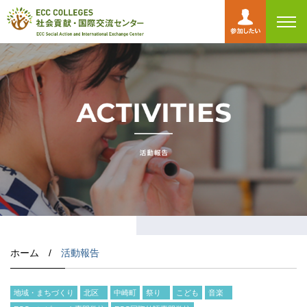
toggl
navig
ホーム /
活動報告
地域・まちづくり
北区
中崎町
祭り
こども
音楽