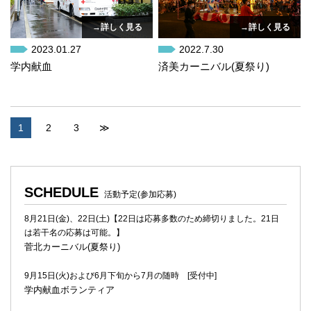
→詳しく見る
→詳しく見る
2023.01.27
2022.7.30
学内献血
済美カーニバル(夏祭り)
1
2
3
≫
SCHEDULE
活動予定(参加応募)
8月21日(金)、22日(土)【22日は応募多数のため締切りました。21日
は若干名の応募は可能。】
菅北カーニバル(夏祭り)
9月15日(火)および6月下旬から7月の随時 [受付中]
学内献血ボランティア