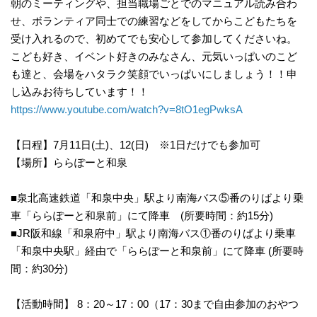
朝のミーティングや、担当職場ごとでのマニュアル読み合わ
せ、ボランティア同士での練習などをしてからこどもたちを
受け入れるので、初めてでも安心して参加してくださいね。
こども好き、イベント好きのみなさん、元気いっぱいのこど
も達と、会場をハタラク笑顔でいっぱいにしましょう！！申
し込みお待ちしています！！
https://www.youtube.com/watch?v=8tO1egPwksA
【日程】7月11日(土)、12(日) ※1日だけでも参加可
【場所】ららぽーと和泉
■泉北高速鉄道「和泉中央」駅より南海バス⑤番のりばより乗
車「ららぽーと和泉前」にて降車 (所要時間：約15分)
■JR阪和線「和泉府中」駅より南海バス①番のりばより乗車
「和泉中央駅」経由で「ららぽーと和泉前」にて降車 (所要時
間：約30分)
【活動時間】 8：20～17：00（17：30まで自由参加のおやつ