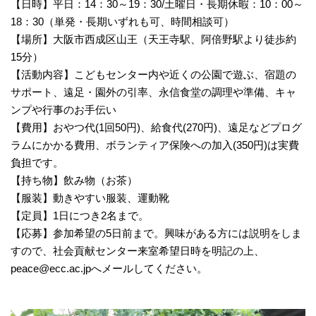
【日時】平日：14：30～19：30/土曜日・長期休暇：10：00～
18：30（単発・長期いずれも可、時間相談可）
【場所】大阪市西成区山王（天王寺駅、阿倍野駅より徒歩約
15分）
【活動内容】こどもセンター内や近くの公園で遊ぶ、宿題の
サポート、遠足・園外の引率、永信食堂の調理や準備、キャ
ンプや行事のお手伝い
【費用】おやつ代(1回50円)、給食代(270円)、遠足などプログ
ラムにかかる費用、ボランティア保険への加入(350円)は実費
負担です。
【持ち物】飲み物（お茶）
【服装】動きやすい服装、運動靴
【定員】1日につき2名まで。
【応募】参加希望の5日前まで。興味がある方には説明をしま
すので、社会貢献センター来室希望日時を明記の上、
peace@ecc.ac.jpへメールしてください。