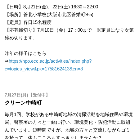
【日時】8月21日(金)、22日(土) 16:30～22:00
【場所】菅北小学校(大阪市北区菅栄町9-5)
【定員】各日15名程度
【応募締切り】7月10日（金）17：00まで ※定員になり次第
締め切ります。
昨年の様子はこちら
⇒
https://npo.ecc.ac.jp/activities/index.php?
c=topics_view&pk=1758162413&cn=8
7月27日(月)【受付中】
クリーン中崎町
毎月1回、学校がある中崎町地域の清掃活動を地域住民や環境
局、警察署の方々と一緒に行い、環境美化・防犯活動に取組
んでいます。短時間ですが、地域の方々と交流しながらゴミ
を拾って、体もこころもすっきりしませんか？