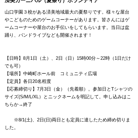
済美カーニバル（夏祭り）ボランティア
山口学園３校がある済美地域最大の夏祭りです。様々な屋台
やこどものためのゲームコーナーがあります。皆さんにはゲ
ームコーナーや屋台のお手伝いをしてもらいます。当日は盆
踊り、バンドライブなども開催されます！
【日時】8月1日（土）、2日（日）15時00分～22時（1日だけ
でも可）
【場所】中崎町ホール前 コミュニティ広場
【定員】各日20名程度
【応募締切り】7月3日（金）（先着順）。参加日とTシャツの
サイズ(S/M/L/XL）とニックネームを明記して。申し込みはこ
ちらか→終了
※8/1(土)、2日(日)両日とも定員に達したため締め切りま
した。