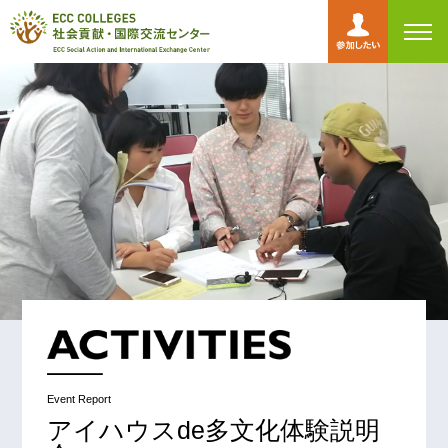
toggl
navig
Event Report
アイハウスde多文化体験説明