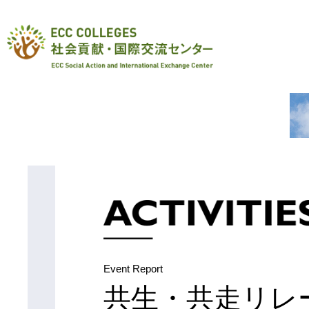
Event Report
共生・共走リレ