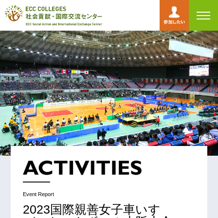
toggl
navig
Event Report
2023国際親善女子車いす