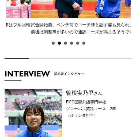
回転
試合開始前、ベンチ前でコーチ陣と話す姿も見られます。ゲーム
い
前後は調整事が多いので通訳ニーズが高まるそうです。
ア
曽根実乃里
さん
ECC国際外語専門学校
グローバル英語コース 2年
（オランダ担当）