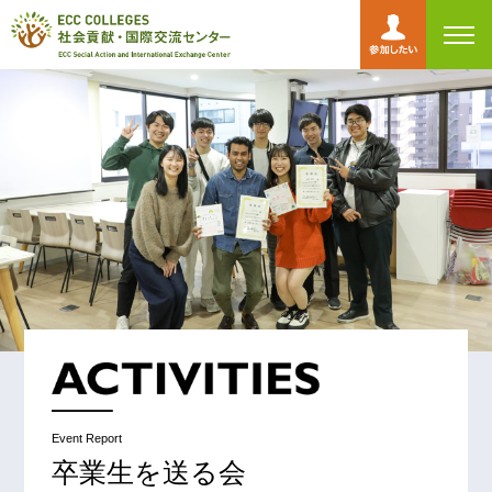
toggl
navig
Event Report
卒業生を送る会