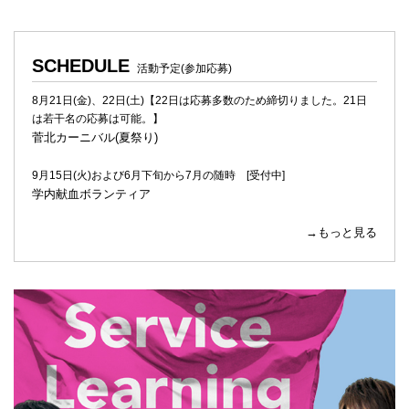
SCHEDULE
活動予定(参加応募)
8月21日(金)、22日(土)【22日は応募多数のため締切りました。21日
は若干名の応募は可能。】
菅北カーニバル(夏祭り)
9月15日(火)および6月下旬から7月の随時 [受付中]
学内献血ボランティア
→もっと見る