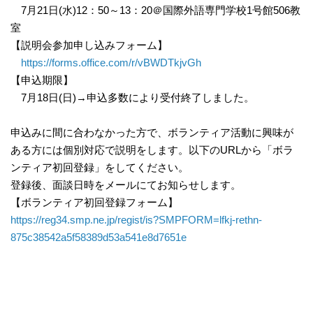
7月21日(水)12：50～13：20＠国際外語専門学校1号館506教
室
【説明会参加申し込みフォーム】
https://forms.office.com/r/vBWDTkjvGh
【申込期限】
7月18日(日)→申込多数により受付終了しました。
申込みに間に合わなかった方で、ボランティア活動に興味が
ある方には個別対応で説明をします。以下のURLから「ボラ
ンティア初回登録」をしてください。
登録後、面談日時をメールにてお知らせします。
【ボランティア初回登録フォーム】
https://reg34.smp.ne.jp/regist/is?SMPFORM=lfkj-rethn-
875c38542a5f58389d53a541e8d7651e