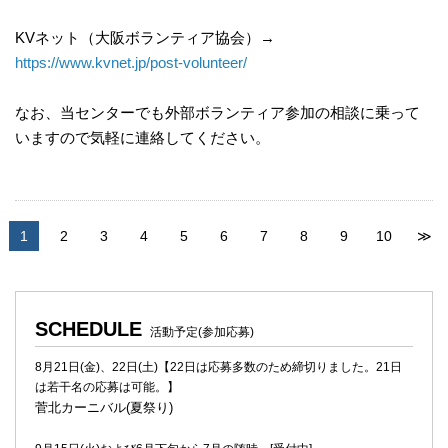
KVネット（大阪ボランティア協会）→
https://www.kvnet.jp/post-volunteer/
なお、当センターでも外部ボランティア参加の相談に乗って
いますので気軽に連絡してください。
1
2
3
4
5
6
7
8
9
10
≫
SCHEDULE
活動予定(参加応募)
8月21日(金)、22日(土)【22日は応募多数のため締切りました。21日
は若干名の応募は可能。】
菅北カーニバル(夏祭り)