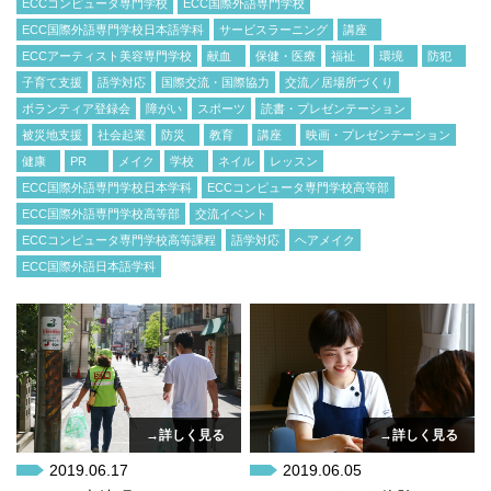
ECCコンピュータ専門学校
ECC国際外語専門学校
ECC国際外語専門学校日本語学科
サービスラーニング
講座
ECCアーティスト美容専門学校
献血
保健・医療
福祉
環境
防犯
子育て支援
語学対応
国際交流・国際協力
交流／居場所づくり
ボランティア登録会
障がい
スポーツ
読書・プレゼンテーション
被災地支援
社会起業
防災
教育
講座
映画・プレゼンテーション
健康
PR
メイク
学校
ネイル
レッスン
ECC国際外語専門学校日本学科
ECCコンピュータ専門学校高等部
ECC国際外語専門学校高等部
交流イベント
ECCコンピュータ専門学校高等課程
語学対応
ヘアメイク
ECC国際外語日本語学科
→詳しく見る
→詳しく見る
2019.06.17
2019.06.05