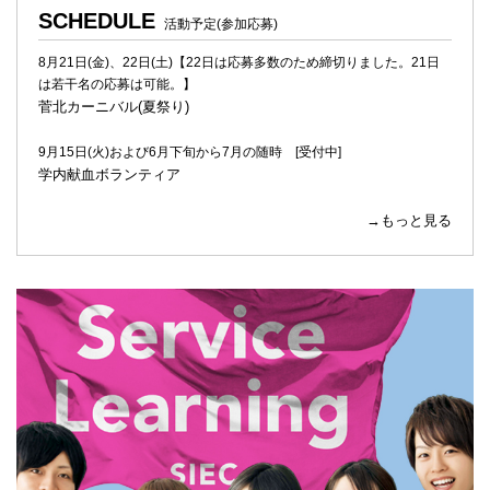
SCHEDULE
活動予定(参加応募)
8月21日(金)、22日(土)【22日は応募多数のため締切りました。21日
は若干名の応募は可能。】
菅北カーニバル(夏祭り)
9月15日(火)および6月下旬から7月の随時 [受付中]
学内献血ボランティア
→もっと見る