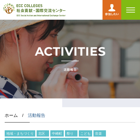
toggl
navig
ホーム /
活動報告
地域・まちづくり
北区
中崎町
祭り
こども
音楽