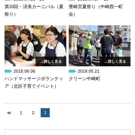
第33回・済美カーニバル（夏
豊崎宮夏祭り（中崎西一町
祭り）
会）
→詳しく見る
→詳しく見る
2018.06.06
2018.05.21
ハンドマッサージボランティ
クリーン中崎町
ア（北区子育てイベント）
≪
1
2
3