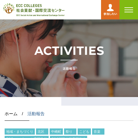
toggl
navig
ホーム /
活動報告
地域・まちづくり
北区
中崎町
祭り
こども
音楽