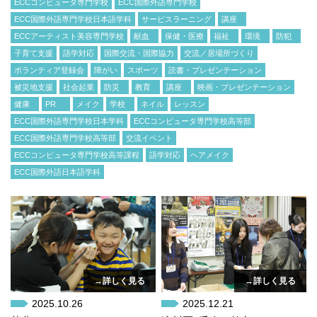
ECCコンピュータ専門学校
ECC国際外語専門学校
ECC国際外語専門学校日本語学科
サービスラーニング
講座
ECCアーティスト美容専門学校
献血
保健・医療
福祉
環境
防犯
子育て支援
語学対応
国際交流・国際協力
交流／居場所づくり
ボランティア登録会
障がい
スポーツ
読書・プレゼンテーション
被災地支援
社会起業
防災
教育
講座
映画・プレゼンテーション
健康
PR
メイク
学校
ネイル
レッスン
ECC国際外語専門学校日本学科
ECCコンピュータ専門学校高等部
ECC国際外語専門学校高等部
交流イベント
ECCコンピュータ専門学校高等課程
語学対応
ヘアメイク
ECC国際外語日本語学科
→詳しく見る
→詳しく見る
2025.10.26
2025.12.21