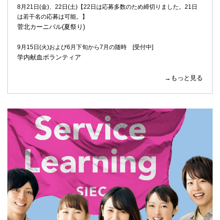
8月21日(金)、22日(土)【22日は応募多数のため締切りました。21日
は若干名の応募は可能。】
菅北カーニバル(夏祭り)
9月15日(火)および6月下旬から7月の随時 [受付中]
学内献血ボランティア
→もっと見る